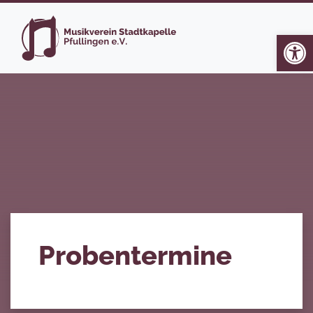
Op
Probentermine