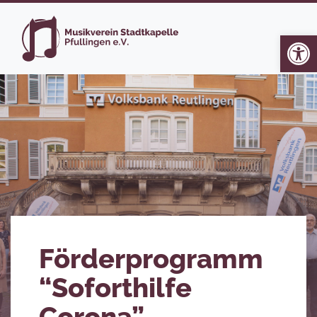
Op
Förderprogramm
“Soforthilfe
Corona”